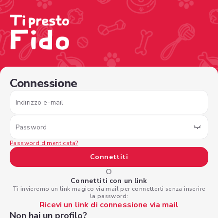
/sign-in?nextPage=%2Fview-profile%2Fc76a94b7-47ba-41
Connessione
Indirizzo e-mail
Password
Password dimenticata?
Connettiti
O
Connettiti con un link
Ti invieremo un link magico via mail per connetterti senza inserire
la password:
Ricevi un link di connessione via mail
Non hai un profilo?