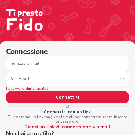
/sign-in?nextPage=%2Fview-profile%2F9cb4f8ae-02cf-4d1
Connessione
Indirizzo e-mail
Password
Password dimenticata?
Connettiti
O
Connettiti con un link
Ti invieremo un link magico via mail per connetterti senza inserire
la password:
Ricevi un link di connessione via mail
Non hai un profilo?