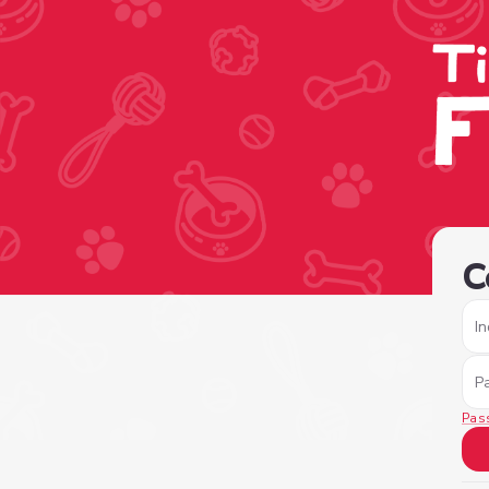
/sign-in?nextPage=%2Fview-profile%2F7bc6150b-e31b-40
C
In
P
Pas