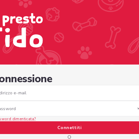
6e-985b-c90241afac3f
onnessione
dirizzo e-mail
assword
sword dimenticata?
Connettiti
O