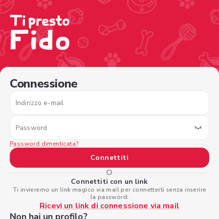
/sign-in?nextPage=%2Fview-profile%2F7bc05ede-3678-4
Connessione
Indirizzo e-mail
Password
Password dimenticata?
Connettiti
O
Connettiti con un link
Ti invieremo un link magico via mail per connetterti senza inserire
la password:
Ricevi un link di connessione via mail
Non hai un profilo?