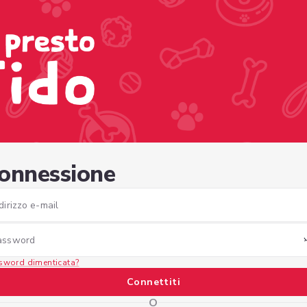
161-b826-ad0d583632c3
onnessione
dirizzo e-mail
assword
sword dimenticata?
Connettiti
O