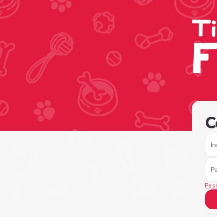
/sign-in?nextPage=%2Fview-profile%2F76d977d4-927c-4
C
In
P
Pas