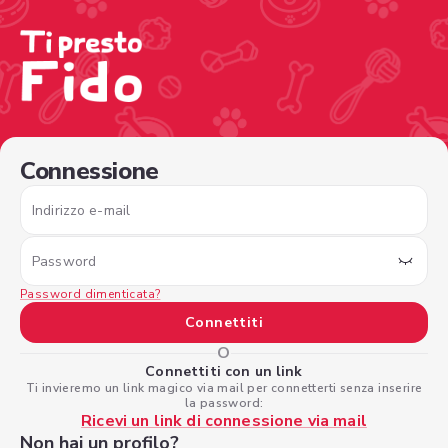
/sign-in?nextPage=%2Fview-profile%2F69b791fd-3414-40b
Connessione
Indirizzo e-mail
Password
Password dimenticata?
Connettiti
O
Connettiti con un link
Ti invieremo un link magico via mail per connetterti senza inserire
la password:
Ricevi un link di connessione via mail
Non hai un profilo?