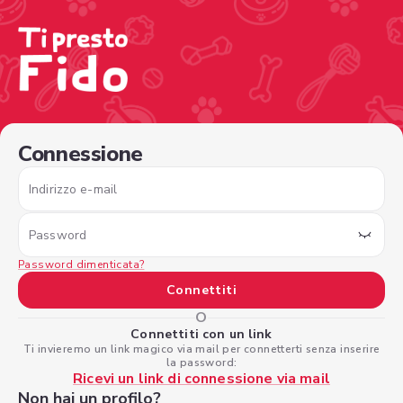
/sign-in?nextPage=%2Fview-profile%2F4beaf06e-c052-4
Connessione
Indirizzo e-mail
Password
Password dimenticata?
Connettiti
O
Connettiti con un link
Ti invieremo un link magico via mail per connetterti senza inserire
la password:
Ricevi un link di connessione via mail
Non hai un profilo?