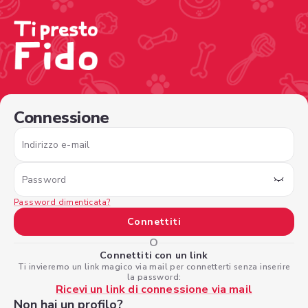
/sign-in?nextPage=%2Fview-profile%2F46bfb427-b551-4
Connessione
Indirizzo e-mail
Password
Password dimenticata?
Connettiti
O
Connettiti con un link
Ti invieremo un link magico via mail per connetterti senza inserire
la password:
Ricevi un link di connessione via mail
Non hai un profilo?