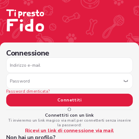
/sign-in?nextPage=%2Fview-profile%2F450d66ae-f27c-4
Connessione
Indirizzo e-mail
Password
Password dimenticata?
Connettiti
O
Connettiti con un link
Ti invieremo un link magico via mail per connetterti senza inserire
la password:
Ricevi un link di connessione via mail
Non hai un profilo?