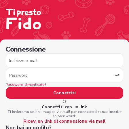
/sign-in?nextPage=%2Fview-profile%2F2f02a22d-29ff-45
Connessione
Indirizzo e-mail
Password
Password dimenticata?
Connettiti
O
Connettiti con un link
Ti invieremo un link magico via mail per connetterti senza inserire
la password:
Ricevi un link di connessione via mail
Non hai un profilo?