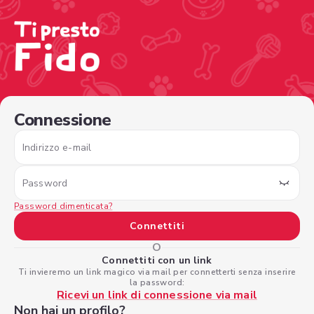
/sign-in?nextPage=%2Fview-profile%2F23c12a0a-6478-4
Connessione
Indirizzo e-mail
Password
Password dimenticata?
Connettiti
O
Connettiti con un link
Ti invieremo un link magico via mail per connetterti senza inserire
la password:
Ricevi un link di connessione via mail
Non hai un profilo?