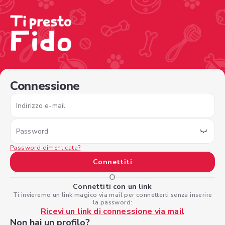
/sign-in?nextPage=%2Fview-profile%2F1b618443-467d-4
Connessione
Indirizzo e-mail
Password
Password dimenticata?
Connettiti
O
Connettiti con un link
Ti invieremo un link magico via mail per connetterti senza inserire
la password:
Ricevi un link di connessione via mail
Non hai un profilo?