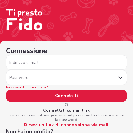
/sign-in?nextPage=%2Fview-profile%2F18e8ca1f-b433-46
Connessione
Indirizzo e-mail
Password
Password dimenticata?
Connettiti
O
Connettiti con un link
Ti invieremo un link magico via mail per connetterti senza inserire
la password:
Ricevi un link di connessione via mail
Non hai un profilo?