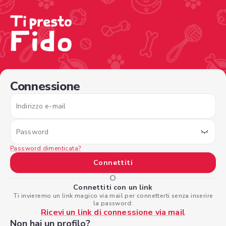
/sign-in?nextPage=%2Fview-profile%2F02282e4e-1152-4
Connessione
Indirizzo e-mail
Password
Password dimenticata?
Connettiti
O
Connettiti con un link
Ti invieremo un link magico via mail per connetterti senza inserire
la password:
Ricevi un link di connessione via mail
Non hai un profilo?